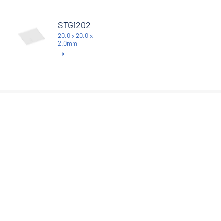
STG1202
20.0 x 20.0 x
2.0mm
性质
描述
相关应用
-1
-1
热导率
>1900 Wm
K
-6
193 K
0.4×10
/K
-6
293 K
0.8×10
/K
散热器、热交换器、
热膨胀系数
热学性
热沉（应用于大功率器
-
质
(1.5-4.8)×10
400~1200
件）
6
K
/K